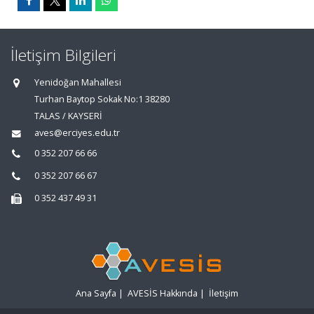
İletişim Bilgileri
Yenidoğan Mahallesi
Turhan Baytop Sokak No:1 38280
TALAS / KAYSERİ
aves@erciyes.edu.tr
0 352 207 66 66
0 352 207 66 67
0 352 437 49 31
Ana Sayfa
|
AVESİS Hakkında
|
İletişim