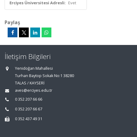
Erciyes Üniversitesi Adresli:
Evet
Paylaş
İletişim Bilgileri
Yenidoğan Mahallesi
Turhan Baytop Sokak No:1 38280
TALAS / KAYSERİ
aves@erciyes.edu.tr
0 352 207 66 66
0 352 207 66 67
0 352 437 49 31