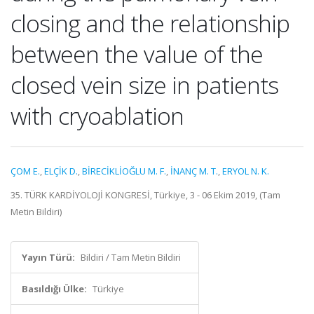
closing and the relationship
between the value of the
closed vein size in patients
with cryoablation
ÇOM E.
,
ELÇİK D.
,
BİRECİKLİOĞLU M. F.
,
İNANÇ M. T.
,
ERYOL N. K.
35. TÜRK KARDİYOLOJİ KONGRESİ, Türkiye, 3 - 06 Ekim 2019, (Tam
Metin Bildiri)
Yayın Türü:
Bildiri / Tam Metin Bildiri
Basıldığı Ülke:
Türkiye