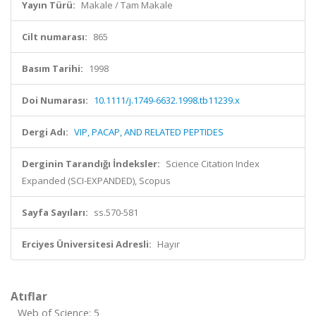
Yayın Türü:
Makale / Tam Makale
Cilt numarası:
865
Basım Tarihi:
1998
Doi Numarası:
10.1111/j.1749-6632.1998.tb11239.x
Dergi Adı:
VIP, PACAP, AND RELATED PEPTIDES
Derginin Tarandığı İndeksler:
Science Citation Index
Expanded (SCI-EXPANDED), Scopus
Sayfa Sayıları:
ss.570-581
Erciyes Üniversitesi Adresli:
Hayır
Atıflar
Web of Science: 5