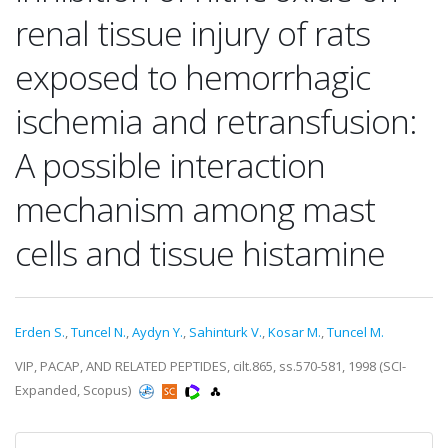
renal tissue injury of rats
exposed to hemorrhagic
ischemia and retransfusion:
A possible interaction
mechanism among mast
cells and tissue histamine
Erden S.
,
Tuncel N.
,
Aydyn Y.
,
Sahinturk V.
,
Kosar M.
,
Tuncel M.
VIP, PACAP, AND RELATED PEPTIDES, cilt.865, ss.570-581, 1998 (SCI-
Expanded, Scopus)