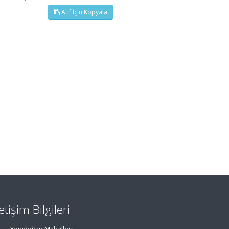
Atıf İçin Kopyala
letişim Bilgileri