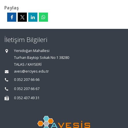
Paylaş
İletişim Bilgileri
Yenidoğan Mahallesi
Turhan Baytop Sokak No:1 38280
TALAS / KAYSERİ
aves@erciyes.edu.tr
0 352 207 66 66
0 352 207 66 67
0 352 437 49 31