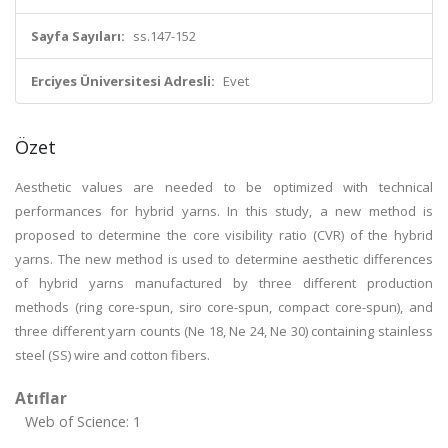
Sayfa Sayıları:
ss.147-152
Erciyes Üniversitesi Adresli:
Evet
Özet
Aesthetic values are needed to be optimized with technical
performances for hybrid yarns. In this study, a new method is
proposed to determine the core visibility ratio (CVR) of the hybrid
yarns. The new method is used to determine aesthetic differences
of hybrid yarns manufactured by three different production
methods (ring core-spun, siro core-spun, compact core-spun), and
three different yarn counts (Ne 18, Ne 24, Ne 30) containing stainless
steel (SS) wire and cotton fibers.
Atıflar
Web of Science: 1