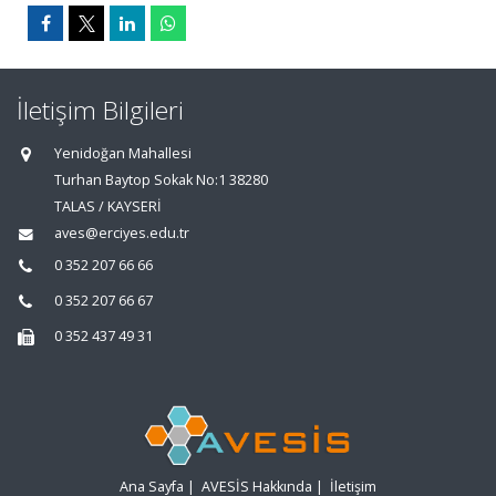
İletişim Bilgileri
Yenidoğan Mahallesi
Turhan Baytop Sokak No:1 38280
TALAS / KAYSERİ
aves@erciyes.edu.tr
0 352 207 66 66
0 352 207 66 67
0 352 437 49 31
Ana Sayfa
|
AVESİS Hakkında
|
İletişim