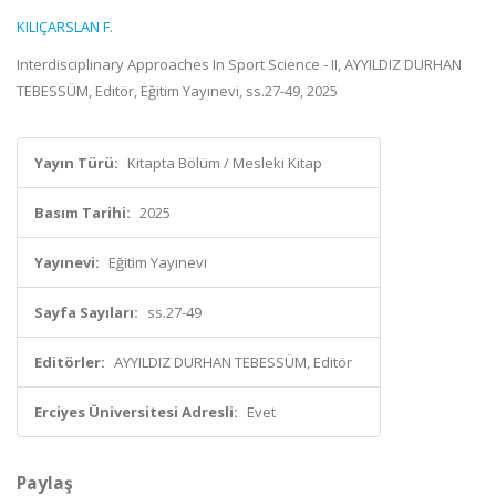
KILIÇARSLAN F.
Interdisciplinary Approaches In Sport Science - II, AYYILDIZ DURHAN
TEBESSÜM, Editör, Eğitim Yayınevi, ss.27-49, 2025
Yayın Türü:
Kitapta Bölüm / Mesleki Kitap
Basım Tarihi:
2025
Yayınevi:
Eğitim Yayınevi
Sayfa Sayıları:
ss.27-49
Editörler:
AYYILDIZ DURHAN TEBESSÜM, Editör
Erciyes Üniversitesi Adresli:
Evet
Paylaş