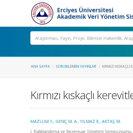
Erciyes Üniversitesi
Akademik Veri Yönetim Si
Ara
ANA SAYFA
SON EKLENEN YAYINLAR
KIRMIZI KISKAÇLI 
Kırmızı kıskaçlı kerevit
MAZLUM Y.
,
GENÇ M. A.
,
YILMAZ E.
,
AKTAŞ M.
I. Balıklandırma ve Rezervuar Yönetimi Sempozyumu, A