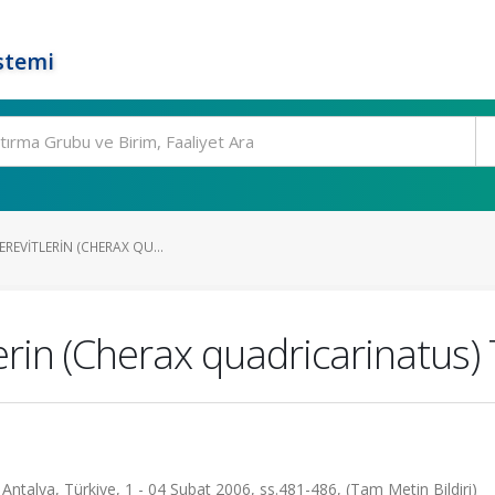
stemi
KEREVITLERIN (CHERAX QU...
lerin (Cherax quadricarinatus) T
ntalya, Türkiye, 1 - 04 Şubat 2006, ss.481-486, (Tam Metin Bildiri)