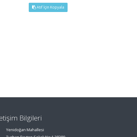
Atıf İçin Kopyala
letişim Bilgileri
Yenidoğan Mahallesi