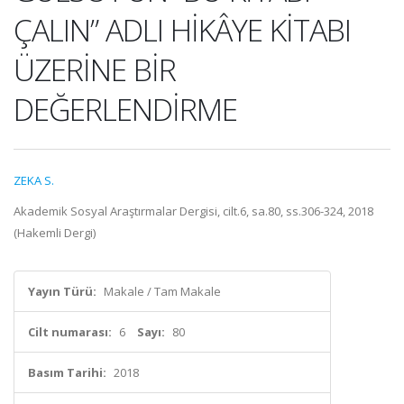
ÇALIN” ADLI HİKÂYE KİTABI
ÜZERİNE BİR
DEĞERLENDİRME
ZEKA S.
Akademik Sosyal Araştırmalar Dergisi, cilt.6, sa.80, ss.306-324, 2018
(Hakemli Dergi)
Yayın Türü:
Makale / Tam Makale
Cilt numarası:
6
Sayı:
80
Basım Tarihi:
2018