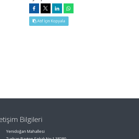
Atıf İçin Kopyala
letişim Bilgileri
Yenidoğan Mahallesi
Turhan Baytop Sokak No:1 38280