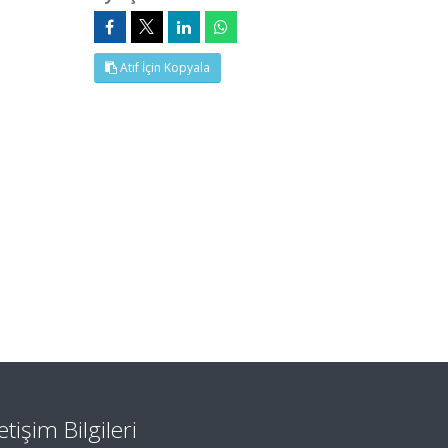
Atıf İçin Kopyala
letişim Bilgileri