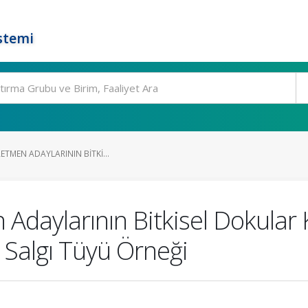
stemi
ETMEN ADAYLARININ BITKI...
 Adaylarının Bitkisel Dokula
: Salgı Tüyü Örneği