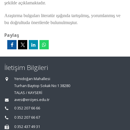
şekilde açıklamaktadır.
Araştırma bulguları literatür ışığında tartışılmış, yorumlanmış ve
bu doğrultuda önerilerde bulunulmuştur.
Paylaş
İletişim Bilgileri
Yenidoğan Mahallesi
Turhan Baytop Sokak No:1 38280
TALAS / KAYSERİ
aves@erciyes.edu.tr
0 352 207 66 66
0 352 207 66 67
0 352 437 49 31