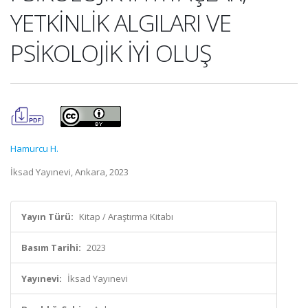
YETKİNLİK ALGILARI VE
PSİKOLOJİK İYİ OLUŞ
Hamurcu H.
İksad Yayınevi, Ankara, 2023
Yayın Türü:
Kitap / Araştırma Kitabı
Basım Tarihi:
2023
Yayınevi:
İksad Yayınevi