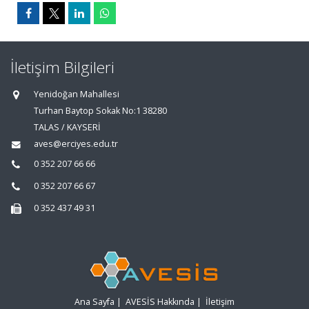
İletişim Bilgileri
Yenidoğan Mahallesi
Turhan Baytop Sokak No:1 38280
TALAS / KAYSERİ
aves@erciyes.edu.tr
0 352 207 66 66
0 352 207 66 67
0 352 437 49 31
Ana Sayfa
|
AVESİS Hakkında
|
İletişim