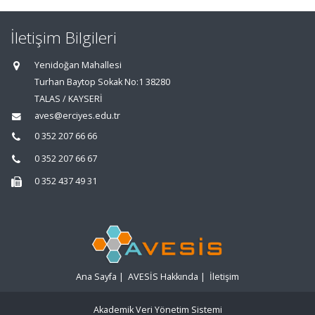
İletişim Bilgileri
Yenidoğan Mahallesi
Turhan Baytop Sokak No:1 38280
TALAS / KAYSERİ
aves@erciyes.edu.tr
0 352 207 66 66
0 352 207 66 67
0 352 437 49 31
Ana Sayfa
|
AVESİS Hakkında
|
İletişim
Akademik Veri Yönetim Sistemi