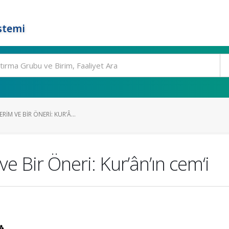
stemi
RIM VE BIR ÖNERI: KUR’Â...
e Bir Öneri: Kur’ân’ın cem‘i