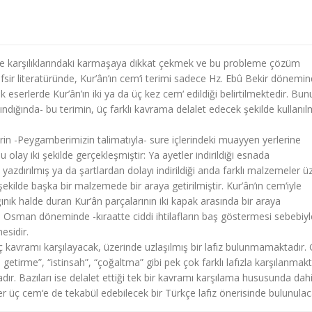
kçe karşılıklarındaki karmaşaya dikkat çekmek ve bu probleme çözüm
fsir literatüründe, Kur’ân’ın cem‘i terimi sadece Hz. Ebû Bekir dönemi
ik eserlerde Kur’ân’ın iki ya da üç kez cem‘ edildiği belirtilmektedir. Bun
alındığında- bu terimin, üç farklı kavrama delalet edecek şekilde kullanıl
tlerin -Peygamberimizin talimatıyla- sure içlerindeki muayyen yerlerine
u olay iki şekilde gerçekleşmiştir: Ya ayetler indirildiği esnada
 yazdırılmış ya da şartlardan dolayı indirildiği anda farklı malzemeler ü
ekilde başka bir malzemede bir araya getirilmiştir. Kur’ân’ın cem‘iyle
ğınık halde duran Kur’ân parçalarının iki kapak arasında bir araya
Hz. Osman döneminde -kıraatte ciddi ihtilafların baş göstermesi sebebiyl
mesidir.
ç kavramı karşılayacak, üzerinde uzlaşılmış bir lafız bulunmamaktadır.
getirme”, “istinsah”, “çoğaltma” gibi pek çok farklı lafızla karşılanmakt
ır. Bazıları ise delalet ettiği tek bir kavramı karşılama hususunda dah
r üç cem‘e de tekabül edebilecek bir Türkçe lafız önerisinde bulunulaca