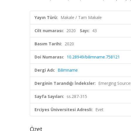
Yayın Türü:
Makale / Tam Makale
Cilt numarası:
2020
Sayı:
43
Basım Tarihi:
2020
Doi Numarası:
10.28949/bilimname.758121
Dergi Adı:
Bilimname
Derginin Tarandığı İndeksler:
Emerging Sources
Sayfa Sayıları:
ss.287-315
Erciyes Üniversitesi Adresli:
Evet
Özet