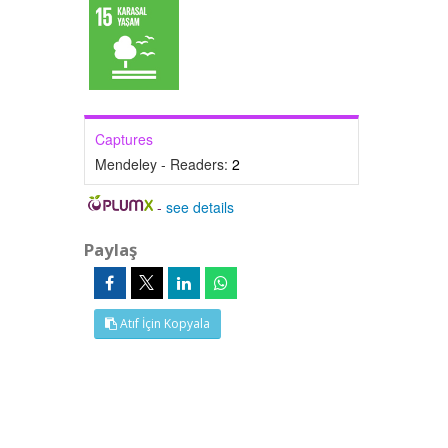
Captures
Mendeley - Readers:
2
-
see details
Paylaş
Atıf İçin Kopyala