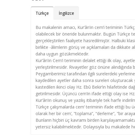
Türkçe
İngilizce
Bu makalenin amacı, Kur’ân’ın cem‘i teriminin Tür
olabilecek bir öneride bulunmaktır. Bugün Türkçe te
gerçekleştirilen faaliyete hasredilmiştir. Halbuki klas
birlikte -âlimlerin görüş ve açıklamaları da dikkate 
daha uygun gözükmektedir.
Kur’ân’ın Cem‘i teriminin delalet ettiği ilk olay, aye
yerleştirilmesidir. Rivayetler göz önüne alındığında b
Peygamberimiz tarafından ilgili surelerdeki yerlerine
kaydedilen ayetler daha sonra sureleri oluşturacak ş
kastedilen ikinci olay Hz. Ebû Bekir’in hilafetinde da
getirilmesidir. Üçüncü cem‘in ifade ettiği olay ise 
Kur’ân’ın okunuş ve yazılış itibariyle tek harfe indiril
Türkçe çalışmalarda cem‘ teriminin ifade ettiği bu ü
olarak her bir cem‘, “toplama”, “derleme”, “bir araya 
Bunların hiçbiri üç kavramı birden karşılayamamaktad
yetersiz kalabilmektedir. Dolayısıyla bu makalede he