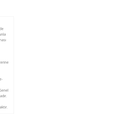
nde
unla
ması
zerine
e-
 Genel
adır.
i
ktır.