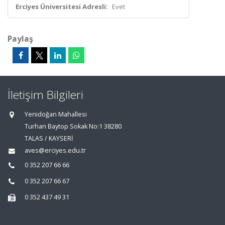
Erciyes Üniversitesi Adresli:
Evet
Paylaş
İletişim Bilgileri
Yenidoğan Mahallesi
Turhan Baytop Sokak No:1 38280
TALAS / KAYSERİ
aves@erciyes.edu.tr
0 352 207 66 66
0 352 207 66 67
0 352 437 49 31