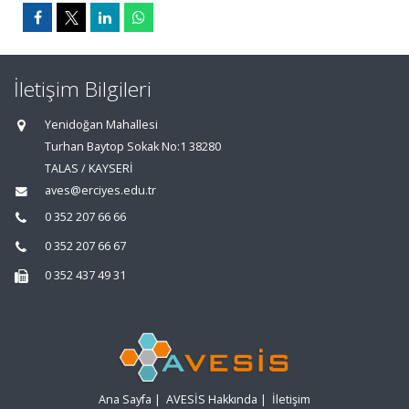
İletişim Bilgileri
Yenidoğan Mahallesi
Turhan Baytop Sokak No:1 38280
TALAS / KAYSERİ
aves@erciyes.edu.tr
0 352 207 66 66
0 352 207 66 67
0 352 437 49 31
Ana Sayfa
|
AVESİS Hakkında
|
İletişim