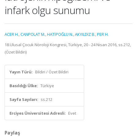
infark olgu sunumu
ACER H.
,
CANPOLAT M.
,
HATİPOĞLU N.
,
AKYILDIZ B.
,
PER H.
18.Ulusal Çocuk Nöroloji Kongresi, Türkiye, 20 - 24 Nisan 2016, ss.212,
(Özet Bildiri)
Yayın Türü:
Bildiri / Özet Bildiri
Basıldığı Ülke:
Türkiye
Sayfa Sayıları:
ss.212
Erciyes Üniversitesi Adresli:
Evet
Paylaş