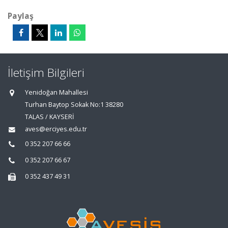
Paylaş
İletişim Bilgileri
Yenidoğan Mahallesi
Turhan Baytop Sokak No:1 38280
TALAS / KAYSERİ
aves@erciyes.edu.tr
0 352 207 66 66
0 352 207 66 67
0 352 437 49 31