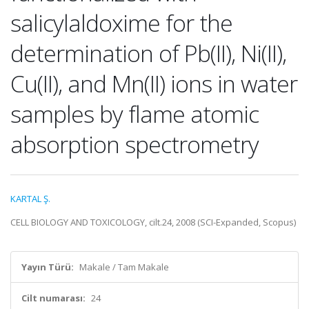
salicylaldoxime for the
determination of Pb(II), Ni(II),
Cu(II), and Mn(II) ions in water
samples by flame atomic
absorption spectrometry
KARTAL Ş.
CELL BIOLOGY AND TOXICOLOGY, cilt.24, 2008 (SCI-Expanded, Scopus)
Yayın Türü:
Makale / Tam Makale
Cilt numarası:
24