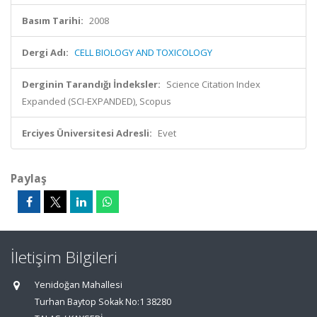
Basım Tarihi:
2008
Dergi Adı:
CELL BIOLOGY AND TOXICOLOGY
Derginin Tarandığı İndeksler:
Science Citation Index
Expanded (SCI-EXPANDED), Scopus
Erciyes Üniversitesi Adresli:
Evet
Paylaş
İletişim Bilgileri
Yenidoğan Mahallesi
Turhan Baytop Sokak No:1 38280