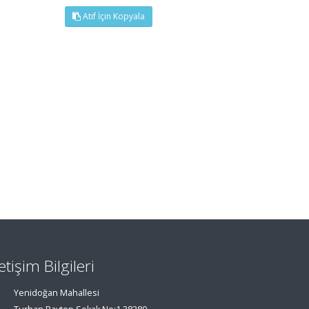
Atıf İçin Kopyala
letişim Bilgileri
Yenidoğan Mahallesi