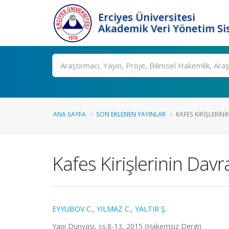
Erciyes Üniversitesi
Akademik Veri Yönetim Si
Ara
ANA SAYFA
SON EKLENEN YAYINLAR
KAFES KIRIŞLERINI
Kafes Kirişlerinin Davr
EYYUBOV C.
,
YILMAZ C.
,
YALTIR Ş.
Yapı Dünyası, ss.8-13, 2015 (Hakemsiz Dergi)