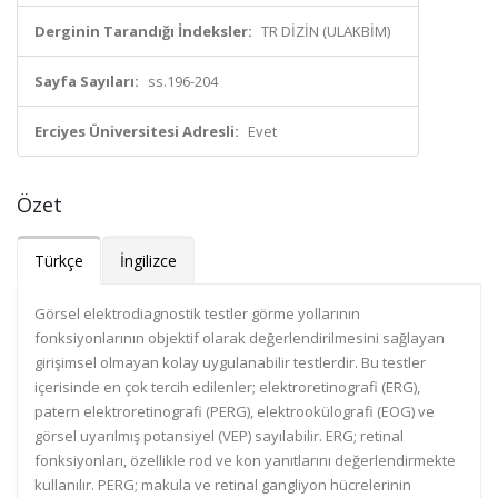
Derginin Tarandığı İndeksler:
TR DİZİN (ULAKBİM)
Sayfa Sayıları:
ss.196-204
Erciyes Üniversitesi Adresli:
Evet
Özet
Türkçe
İngilizce
Görsel elektrodiagnostik testler görme yollarının
fonksiyonlarının objektif olarak değerlendirilmesini sağlayan
girişimsel olmayan kolay uygulanabilir testlerdir. Bu testler
içerisinde en çok tercih edilenler; elektroretinografi (ERG),
patern elektroretinografi (PERG), elektrookülografi (EOG) ve
görsel uyarılmış potansiyel (VEP) sayılabilir. ERG; retinal
fonksiyonları, özellikle rod ve kon yanıtlarını değerlendirmekte
kullanılır. PERG; makula ve retinal gangliyon hücrelerinin