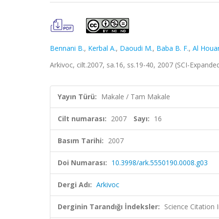
Bennani B.
,
Kerbal A.
,
Daoudi M.
,
Baba B. F.
,
Al Houar
Arkivoc, cilt.2007, sa.16, ss.19-40, 2007 (SCI-Expand
Yayın Türü:
Makale / Tam Makale
Cilt numarası:
2007
Sayı:
16
Basım Tarihi:
2007
Doi Numarası:
10.3998/ark.5550190.0008.g03
Dergi Adı:
Arkivoc
Derginin Tarandığı İndeksler:
Science Citation