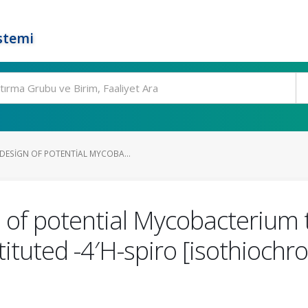
stemi
ESIGN OF POTENTIAL MYCOBA...
of potential Mycobacterium 
bstituted -4′H-spiro [isothioch