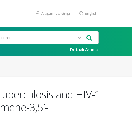
Araştırmacı Girişi
English
Detaylı Arama
tuberculosis and HIV-1
romene-3,5′-