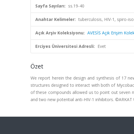
Sayfa Sayıları:
ss.19-40
Anahtar Kelimeler:
tuberculosis, HIV-1, spiro-
Açık Arşiv Koleksiyonu:
AVESİS Açık Erişim Kole
Erciyes Üniversitesi Adresli:
Evet
Özet
We report herein the design and synthesis of 17 ne
structures designed to interact with both of Mycobact
of these compounds allowed us to point out seven ne
and two new potential anti-HIV-1 inhibitors. ©ARKAT 