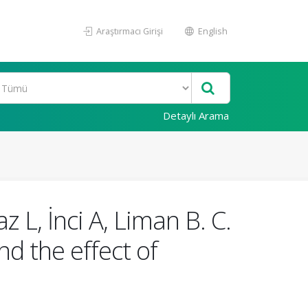
Araştırmacı Girişi
English
Detaylı Arama
 L, İnci A, Liman B. C.
nd the effect of