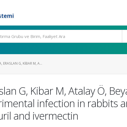
stemi
, ERASLAN G, KIBAR M, A...
lan G, Kibar M, Atalay Ö, Beyaz
imental infection in rabbits a
uril and ivermectin