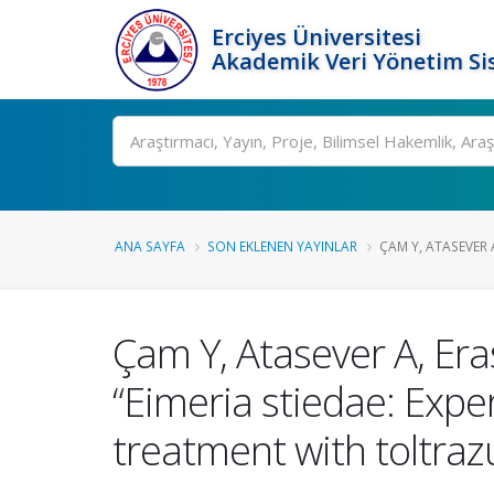
Erciyes Üniversitesi
Akademik Veri Yönetim Si
Ara
ANA SAYFA
SON EKLENEN YAYINLAR
ÇAM Y, ATASEVER A
Çam Y, Atasever A, Eras
“Eimeria stiedae: Exper
treatment with toltraz