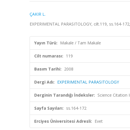
ÇAKIR L.
EXPERIMENTAL PARASITOLOGY, cilt.119, ss.164-172,
Yayın Türü:
Makale / Tam Makale
Cilt numarası:
119
Basım Tarihi:
2008
Dergi Adı:
EXPERIMENTAL PARASITOLOGY
Derginin Tarandığı İndeksler:
Science Citation
Sayfa Sayıları:
ss.164-172
Erciyes Üniversitesi Adresli:
Evet