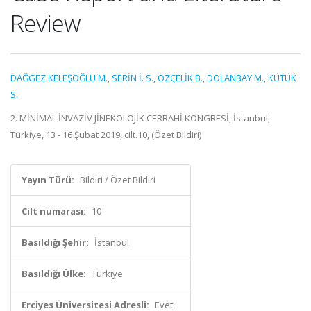
Review
DAĞGEZ KELEŞOĞLU M.
,
SERİN İ. S.
,
ÖZÇELİK B.
,
DOLANBAY M.
,
KÜTÜK
S.
2. MİNİMAL İNVAZİV JİNEKOLOJİK CERRAHİ KONGRESİ, İstanbul,
Türkiye, 13 - 16 Şubat 2019, cilt.10, (Özet Bildiri)
Yayın Türü:
Bildiri / Özet Bildiri
Cilt numarası:
10
Basıldığı Şehir:
İstanbul
Basıldığı Ülke:
Türkiye
Erciyes Üniversitesi Adresli:
Evet