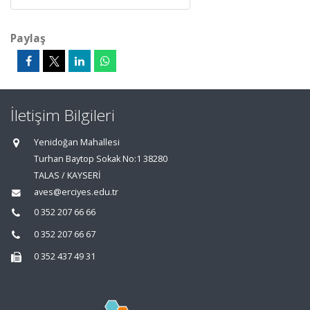
Paylaş
İletişim Bilgileri
Yenidoğan Mahallesi
Turhan Baytop Sokak No:1 38280
TALAS / KAYSERİ
aves@erciyes.edu.tr
0 352 207 66 66
0 352 207 66 67
0 352 437 49 31