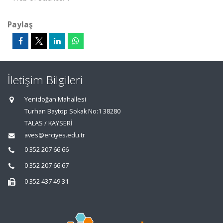
Paylaş
İletişim Bilgileri
Yenidoğan Mahallesi
Turhan Baytop Sokak No:1 38280
TALAS / KAYSERİ
aves@erciyes.edu.tr
0 352 207 66 66
0 352 207 66 67
0 352 437 49 31