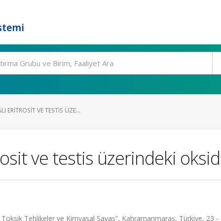
stemi
 ERITROSIT VE TESTIS ÜZE...
sit ve testis üzerindeki oksida
i Toksik Tehlikeler ve Kimyasal Savaş”, Kahramanmaraş, Türkiye, 23 -