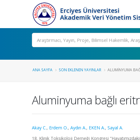
Erciyes Üniversitesi
Akademik Veri Yönetim Si
Ara
ANA SAYFA
SON EKLENEN YAYINLAR
ALUMINYUMA BAĞLI
Aluminyuma bağlı eritro
Akay C.
,
Erdem O.
,
Aydın A.
,
EKEN A.
,
Sayal A.
18. Klinik Toksikoloji Derneği Kongresi “Hayatımızdak