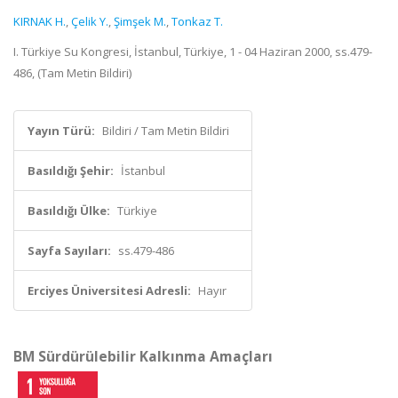
KIRNAK H.
,
Çelik Y.
,
Şimşek M.
,
Tonkaz T.
I. Türkiye Su Kongresi, İstanbul, Türkiye, 1 - 04 Haziran 2000, ss.479-
486, (Tam Metin Bildiri)
Yayın Türü:
Bildiri / Tam Metin Bildiri
Basıldığı Şehir:
İstanbul
Basıldığı Ülke:
Türkiye
Sayfa Sayıları:
ss.479-486
Erciyes Üniversitesi Adresli:
Hayır
BM Sürdürülebilir Kalkınma Amaçları