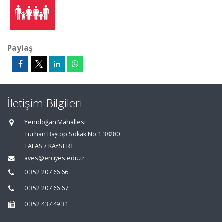
Paylaş
İletişim Bilgileri
Yenidoğan Mahallesi
Turhan Baytop Sokak No:1 38280
TALAS / KAYSERİ
aves@erciyes.edu.tr
0 352 207 66 66
0 352 207 66 67
0 352 437 49 31