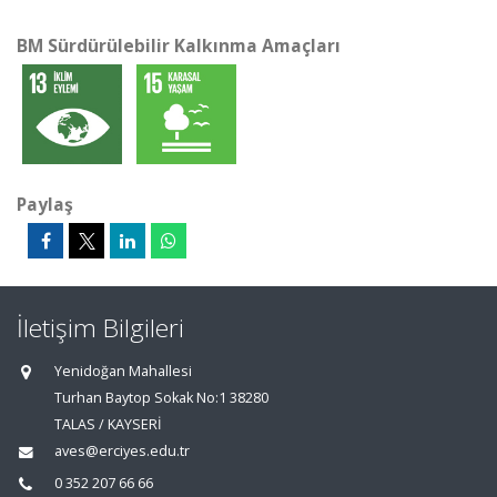
BM Sürdürülebilir Kalkınma Amaçları
Paylaş
İletişim Bilgileri
Yenidoğan Mahallesi
Turhan Baytop Sokak No:1 38280
TALAS / KAYSERİ
aves@erciyes.edu.tr
0 352 207 66 66