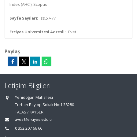
Index (AHCI), Scopus
Sayfa Sayıları:
ss.57-77
Erciyes Üniversitesi Adresli:
Evet
Paylaş
İletişim Bilgileri
Yenidoğan Mahallesi
Turhan Baytop Sokak No:1 38280
TALAS / KAYSERİ
aves@erciyes.edu.tr
0 352 207 66 66