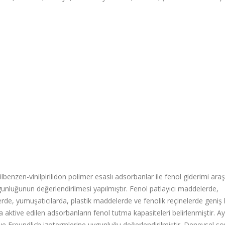
benzen-vinilpirilidon polimer esaslı adsorbanlar ile fenol giderimi araşt
unluğunun değerlendirilmesi yapılmıştır. Fenol patlayıcı maddelerde,
de, yumuşatıcılarda, plastik maddelerde ve fenolik reçinelerde geniş 
da aktive edilen adsorbanların fenol tutma kapasiteleri belirlenmiştir. Ay
e Freundlich izotermlerine uygunluğu değerlendirilmiştir. Deneysel so