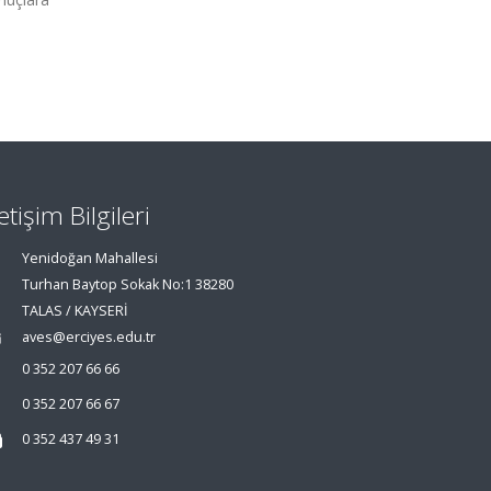
letişim Bilgileri
Yenidoğan Mahallesi
Turhan Baytop Sokak No:1 38280
TALAS / KAYSERİ
aves@erciyes.edu.tr
0 352 207 66 66
0 352 207 66 67
0 352 437 49 31