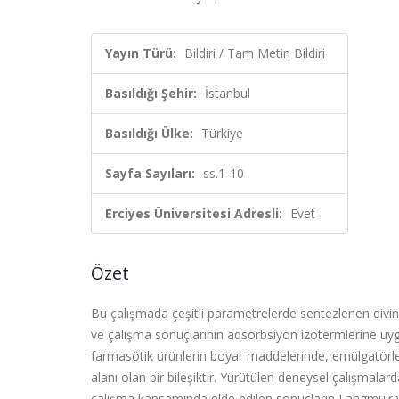
Yayın Türü:
Bildiri / Tam Metin Bildiri
Basıldığı Şehir:
İstanbul
Basıldığı Ülke:
Türkiye
Sayfa Sayıları:
ss.1-10
Erciyes Üniversitesi Adresli:
Evet
Özet
Bu çalışmada çeşitli parametrelerde sentezlenen divinil
ve çalışma sonuçlarının adsorbsiyon izotermlerine uyg
farmasötik ürünlerin boyar maddelerinde, emülgatörler
alanı olan bir bileşiktir. Yürütülen deneysel çalışmalar
çalışma kapsamında elde edilen sonuçların Langmuir v