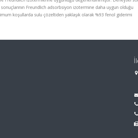
sı sonuçlarının Freundlich adsorbsiyon izotermine daha uygun olduğu
timum koşullarda sulu çözeltiden yaklaşık olarak %93 fenol giderimi
İ