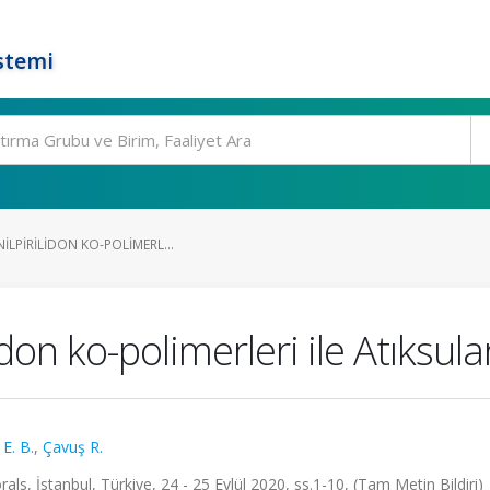
stemi
ILPIRILIDON KO-POLIMERL...
lidon ko-polimerleri ile Atıksu
E. B.
,
Çavuş R.
, İstanbul, Türkiye, 24 - 25 Eylül 2020, ss.1-10, (Tam Metin Bildiri)