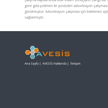
göre gıda polimeri ile yürütülen adsorbsiyon çalışma
görülmüştür. Adsorbsiyon çalışması için belirlenen op
sağlanmıştır.
Ana Sayfa
|
AVESİS Hakkında
|
İletişim