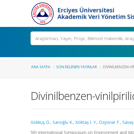
Erciyes Üniversitesi
Akademik Veri Yönetim Si
Ara
ANA SAYFA
SON EKLENEN YAYINLAR
DIVINILBENZEN-VIN
Divinilbenzen-vinilpiri
Gökkuş Ö.
,
Sarıoğlu K.
,
Köktaş İ. Y.
,
Özyonar F.
,
Savaş 
5th International Symposium on Environment and Morals