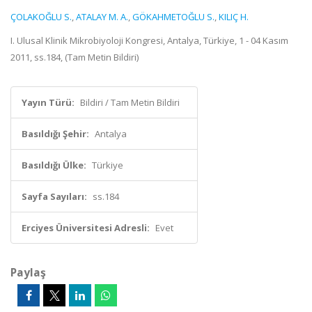
ÇOLAKOĞLU S.
,
ATALAY M. A.
,
GÖKAHMETOĞLU S.
,
KILIÇ H.
I. Ulusal Klinik Mikrobiyoloji Kongresi, Antalya, Türkiye, 1 - 04 Kasım
2011, ss.184, (Tam Metin Bildiri)
Yayın Türü:
Bildiri / Tam Metin Bildiri
Basıldığı Şehir:
Antalya
Basıldığı Ülke:
Türkiye
Sayfa Sayıları:
ss.184
Erciyes Üniversitesi Adresli:
Evet
Paylaş