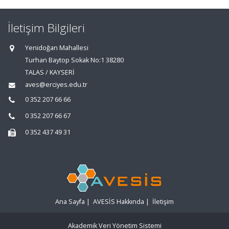
İletişim Bilgileri
Yenidoğan Mahallesi
Turhan Baytop Sokak No:1 38280
TALAS / KAYSERİ
aves@erciyes.edu.tr
0 352 207 66 66
0 352 207 66 67
0 352 437 49 31
Ana Sayfa
|
AVESİS Hakkında
|
İletişim
Akademik Veri Yönetim Sistemi