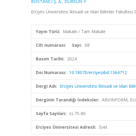
BOSTANCI Ş. A.
,
DURSUN Y.
Erciyes Üniversitesi İktisadi ve İdari Bilimler Fakültes
Yayın Türü:
Makale / Tam Makale
Cilt numarası:
Sayı:
68
Basım Tarihi:
2024
Doi Numarası:
10.18070/erciyesiibd.1364712
Dergi Adı:
Erciyes Üniversitesi İktisadi ve İdari Bil
Derginin Tarandığı İndeksler:
ABI/INFORM, Econ
Sayfa Sayıları:
ss.75-80
Erciyes Üniversitesi Adresli:
Evet