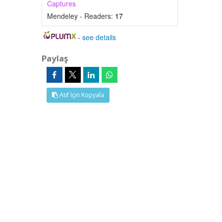
Captures
Mendeley - Readers:
17
-
see details
Paylaş
Atıf İçin Kopyala