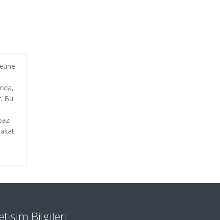
etine
ında,
r. Bu
bazı
dakati
letişim Bilgileri