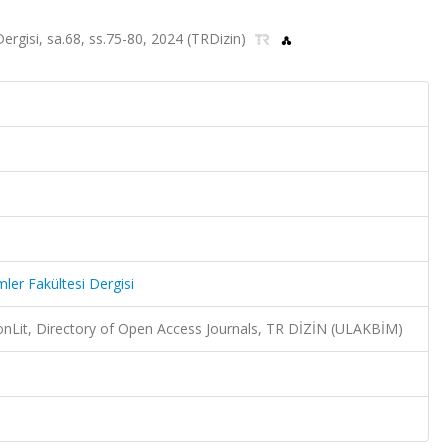
i Dergisi, sa.68, ss.75-80, 2024 (TRDizin)
imler Fakültesi Dergisi
Lit, Directory of Open Access Journals, TR DİZİN (ULAKBİM)