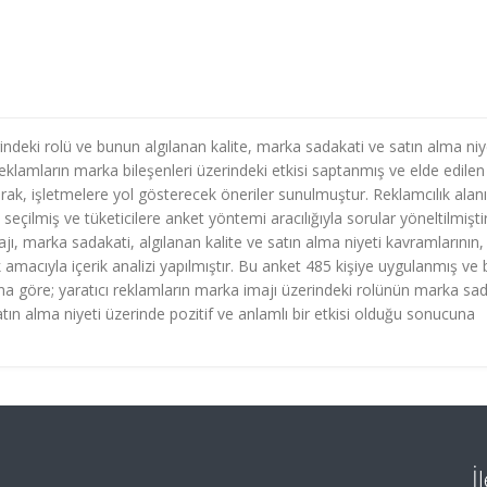
rindeki rolü ve bunun algılanan kalite, marka sadakati ve satın alma niy
reklamların marka bileşenleri üzerindeki etkisi saptanmış ve elde edilen
ılarak, işletmelere yol gösterecek öneriler sunulmuştur. Reklamcılık alan
seçilmiş ve tüketicilere anket yöntemi aracılığıyla sorular yöneltilmişti
ajı, marka sadakati, algılanan kalite ve satın alma niyeti kavramlarının,
 amacıyla içerik analizi yapılmıştır. Bu anket 485 kişiye uygulanmış ve 
ına göre; yaratıcı reklamların marka imajı üzerindeki rolünün marka sa
tın alma niyeti üzerinde pozitif ve anlamlı bir etkisi olduğu sonucuna
İ