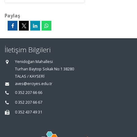
Paylaş
İletişim Bilgileri
Yenidoğan Mahallesi
Turhan Baytop Sokak No:1 38280
TALAS / KAYSERİ
aves@erciyes.edu.tr
0 352 207 66 66
0 352 207 66 67
0 352 437 49 31