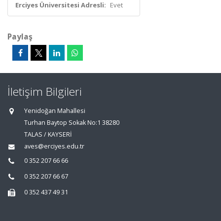
Erciyes Üniversitesi Adresli:
Evet
Paylaş
İletişim Bilgileri
Yenidoğan Mahallesi
Turhan Baytop Sokak No:1 38280
TALAS / KAYSERİ
aves@erciyes.edu.tr
0 352 207 66 66
0 352 207 66 67
0 352 437 49 31