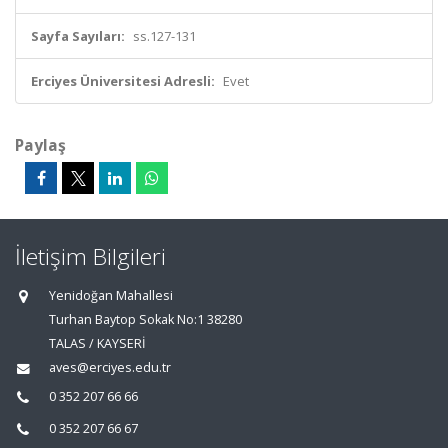
Sayfa Sayıları:
ss.127-131
Erciyes Üniversitesi Adresli:
Evet
Paylaş
İletişim Bilgileri
Yenidoğan Mahallesi
Turhan Baytop Sokak No:1 38280
TALAS / KAYSERİ
aves@erciyes.edu.tr
0 352 207 66 66
0 352 207 66 67