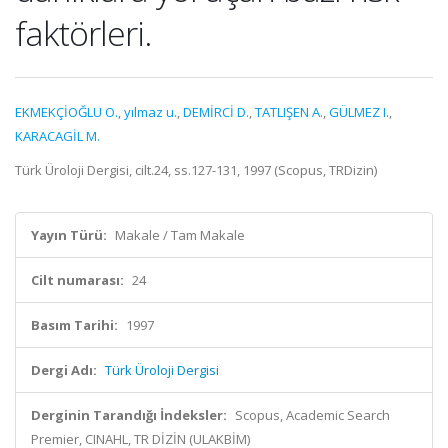
faktörleri.
EKMEKÇİOĞLU O.
,
yılmaz u.
,
DEMİRCİ D.
,
TATLIŞEN A.
,
GÜLMEZ I.
,
KARACAGİL M.
Türk Üroloji Dergisi, cilt.24, ss.127-131, 1997 (Scopus, TRDizin)
Yayın Türü:
Makale / Tam Makale
Cilt numarası:
24
Basım Tarihi:
1997
Dergi Adı:
Türk Üroloji Dergisi
Derginin Tarandığı İndeksler:
Scopus, Academic Search
Premier, CINAHL, TR DİZİN (ULAKBİM)