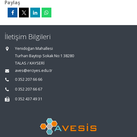
Paylaş
İletişim Bilgileri
Yenidoğan Mahallesi
Turhan Baytop Sokak No:1 38280
TALAS / KAYSERİ
aves@erciyes.edu.tr
0 352 207 66 66
0 352 207 66 67
0 352 437 49 31