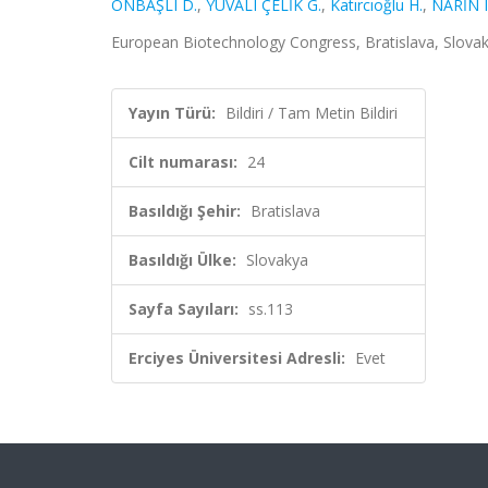
ONBAŞLI D.
,
YUVALI ÇELİK G.
,
Katırcıoğlu H.
,
NARİN I
European Biotechnology Congress, Bratislava, Slovakya,
Yayın Türü:
Bildiri / Tam Metin Bildiri
Cilt numarası:
24
Basıldığı Şehir:
Bratislava
Basıldığı Ülke:
Slovakya
Sayfa Sayıları:
ss.113
Erciyes Üniversitesi Adresli:
Evet