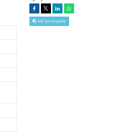
Atıf İçin Kopyala