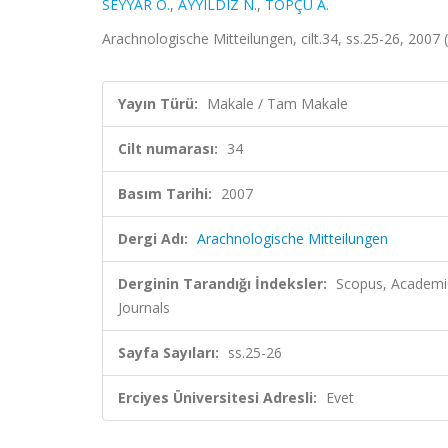
SEYYAR O.
,
AYYILDIZ N.
,
TOPÇU A.
Arachnologische Mitteilungen, cilt.34, ss.25-26, 2007
Yayın Türü:
Makale / Tam Makale
Cilt numarası:
34
Basım Tarihi:
2007
Dergi Adı:
Arachnologische Mitteilungen
Derginin Tarandığı İndeksler:
Scopus, Academic
Journals
Sayfa Sayıları:
ss.25-26
Erciyes Üniversitesi Adresli:
Evet