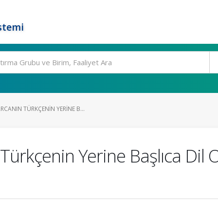
stemi
CANIN TÜRKÇENIN YERINE B...
Türkçenin Yerine Başlıca Dil O