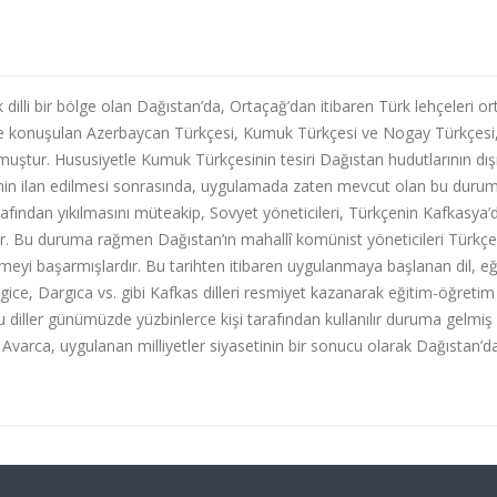
ok dilli bir bölge olan Dağıstan’da, Ortaçağ’dan itibaren Türk lehçeleri or
isinde konuşulan Azerbaycan Türkçesi, Kumuk Türkçesi ve Nogay Türkçesi
olmuştur. Hususiyetle Kumuk Türkçesinin tesiri Dağıstan hudutlarının dış
inin ilan edilmesi sonrasında, uygulamada zaten mevcut olan bu duru
arafından yıkılmasını müteakip, Sovyet yöneticileri, Türkçenin Kafkasya’
r. Bu duruma rağmen Dağıstan’ın mahallî komünist yöneticileri Türkçe
eyi başarmışlardır. Bu tarihten itibaren uygulanmaya başlanan dil, eğ
gice, Dargıca vs. gibi Kafkas dilleri resmiyet kazanarak eğitim-öğretim
u diller günümüzde yüzbinlerce kişi tarafından kullanılır duruma gelmiş
a Avarca, uygulanan milliyetler siyasetinin bir sonucu olarak Dağıstan’d