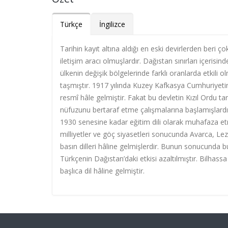
Türkçe
İngilizce
Tarihin kayıt altına aldığı en eski devirlerden beri ç
iletişim aracı olmuşlardır. Dağıstan sınırları içer
ülkenin değişik bölgelerinde farklı oranlarda etkili 
taşmıştır. 1917 yılında Kuzey Kafkasya Cumhuriyet
resmî hâle gelmiştir. Fakat bu devletin Kızıl Ordu t
nüfuzunu bertaraf etme çalışmalarına başlamışlardı
1930 senesine kadar eğitim dili olarak muhafaza etm
milliyetler ve göç siyasetleri sonucunda Avarca, Lez
basın dilleri hâline gelmişlerdir. Bunun sonucunda b
Türkçenin Dağıstan’daki etkisi azaltılmıştır. Bilhass
başlıca dil hâline gelmiştir.