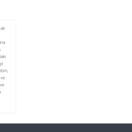
tak
,
ına
m
daki
yi
itim,
 ve
 ve
a