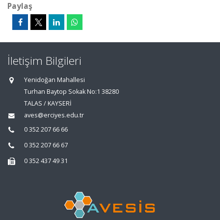
Paylaş
İletişim Bilgileri
Yenidoğan Mahallesi
Turhan Baytop Sokak No:1 38280
TALAS / KAYSERİ
aves@erciyes.edu.tr
0 352 207 66 66
0 352 207 66 67
0 352 437 49 31