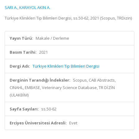
SARI A.
,
KARAYOL AKIN A.
Türkiye Klinikleri Tip Bilimleri Dergisi, ss.50-62, 2021 (Scopus, TRDizin)
Yayın Türü:
Makale / Derleme
Basım Tarihi:
2021
Dergi Adı:
Türkiye Klinikleri Tip Bilimleri Dergisi
Derginin Tarandığı İndeksler:
Scopus, CAB Abstracts,
CINAHL, EMBASE, Veterinary Science Database, TR DİZİN
(ULAKBİM)
Sayfa Sayıları:
ss.50-62
Erciyes Üniversitesi Adresli:
Evet