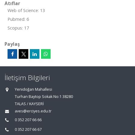
Atıflar
Web of Science: 13
Pubmed: 6
Scopus: 17
Paylaş
İletişim Bilgileri
Yenidoğan Mahallesi
Turhan Baytop Sokak No:1 38280
TALAS / KAYSERİ
aves@erciyes.edu.tr
0 352 207 66 66
0 352 207 66 67