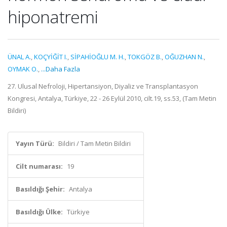
hiponatremi
ÜNAL A.
,
KOÇYİĞİT I.
,
SİPAHİOĞLU M. H.
,
TOKGÖZ B.
,
OĞUZHAN N.
,
OYMAK O.
,
...Daha Fazla
27. Ulusal Nefroloji, Hipertansiyon, Diyaliz ve Transplantasyon
Kongresi, Antalya, Türkiye, 22 - 26 Eylül 2010, cilt.19, ss.53, (Tam Metin
Bildiri)
Yayın Türü:
Bildiri / Tam Metin Bildiri
Cilt numarası:
19
Basıldığı Şehir:
Antalya
Basıldığı Ülke:
Türkiye