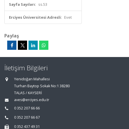
Sayfa Sayıları:
ss.53
Erciyes Üniversitesi Adresli:
Evet
Paylaş
İletişim Bilgileri
Yenidoğan Mahallesi
Turhan Baytop Sokak No:1 38280
TALAS / KAYSERİ
aves@erciyes.edu.tr
0 352 207 66 66
0 352 207 66 67
0 352 437 49 31