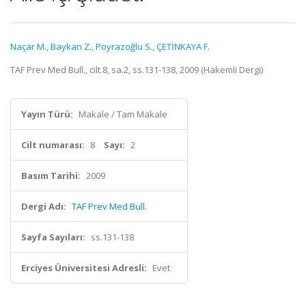
Naçar M.
,
Baykan Z.
,
Poyrazoğlu S.
,
ÇETİNKAYA F.
TAF Prev Med Bull., cilt.8, sa.2, ss.131-138, 2009 (Hakemli Dergi)
Yayın Türü:
Makale / Tam Makale
Cilt numarası:
8
Sayı:
2
Basım Tarihi:
2009
Dergi Adı:
TAF Prev Med Bull.
Sayfa Sayıları:
ss.131-138
Erciyes Üniversitesi Adresli:
Evet