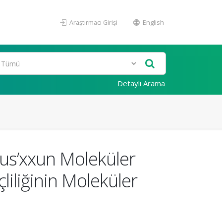
Araştırmacı Girişi
English
Detaylı Arama
us’xxun Moleküler
liliğinin Moleküler