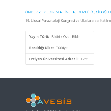
ÖNDER Z.
,
YILDIRIM A.
,
İNCİ A.
,
DÜZLÜ Ö.
,
ÇİLOĞLU 
19. Ulusal Parazitoloji Kongresi ve Uluslararası Katıl
Yayın Türü:
Bildiri / Özet Bildiri
Basıldığı Ülke:
Türkiye
Erciyes Üniversitesi Adresli:
Evet