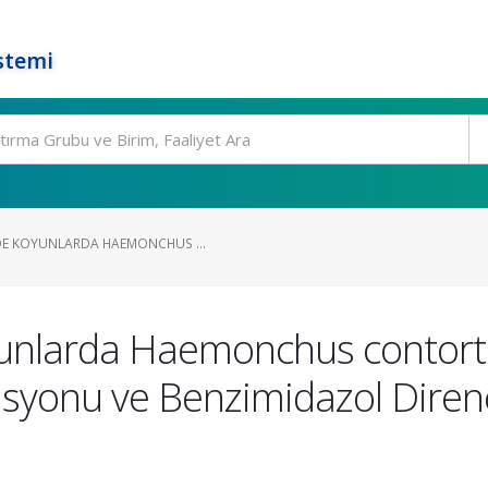
stemi
DE KOYUNLARDA HAEMONCHUS ...
yunlarda Haemonchus contort
asyonu ve Benzimidazol Direnç