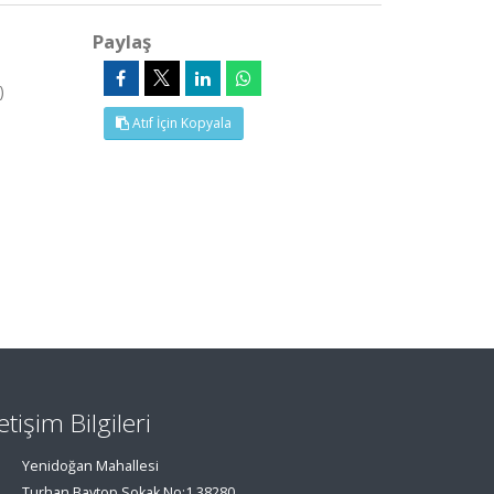
Paylaş
)
Atıf İçin Kopyala
letişim Bilgileri
Yenidoğan Mahallesi
Turhan Baytop Sokak No:1 38280