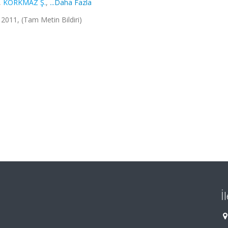
,
KORKMAZ Ş.
,
...Daha Fazla
011, (Tam Metin Bildiri)
İ