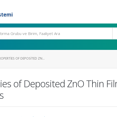
stemi
OPERTIES OF DEPOSITED ZN...
es of Deposited ZnO Thin Fil
s