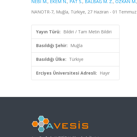
NEBİ M.
,
EKEM N.
,
PAT S.
,
BALBAĞ M. Z.
,
ÖZKAN M.
NANOTR-7, Muğla, Türkiye, 27 Haziran - 01 Temmuz 2
Yayın Türü:
Bildiri / Tam Metin Bildiri
Basıldığı Şehir:
Muğla
Basıldığı Ülke:
Türkiye
Erciyes Üniversitesi Adresli:
Hayır