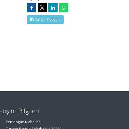
Atıf İçin Kopyala
letişim Bilgileri
Yenidoğan Mahallesi
Turhan Baytop Sokak No:1 38280