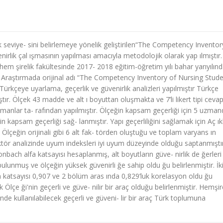
k seviye- sini belirlemeye yönelik geliştirilen“The Competency Inventor
nirlik çal ışmasının yapılması amacıyla metodolojik olarak yap ılmıştır.
em şirelik fakültesinde 2017- 2018 eğitim-öğretim yılı bahar yarıyılınd
Araştırmada orijinal adı “The Competency Inventory of Nursing Stude
 Türkçeye uyarlama, geçerlik ve güvenirlik analizleri yapılmıştır Türkçe
ıştır. Ölçek 43 madde ve alt ı boyuttan oluşmakta ve 7’li likert tipi ceva
 uzmanlar ta- rafından yapılmıştır. Ölçeğin kapsam geçerliği için 5 uzma
n kapsam geçerliği sağ- lanmıştır. Yapı geçerliliğini sağlamak için Aç ıkl
: Ölçeğin orijinali gibi 6 alt fak- törden oluştuğu ve toplam varyans ın
 faktör analizinde uyum indeksleri iyi uyum düzeyinde olduğu saptanmıştır
onbach alfa katsayısı hesaplanmış, alt boyutların güve- nirlik de ğerleri
ulunmuş ve ölçeğin yüksek güvenirli ğe sahip oldu ğu belirlenmiştir. İk
atsayısı 0,907 ve 2 bölüm aras ında 0,829’luk korelasyon oldu ğu
k Ölçe ği'nin geçerli ve güve- nilir bir araç olduğu belirlenmiştir. Hemşir
inde kullanılabilecek geçerli ve güveni- lir bir araç Türk toplumuna