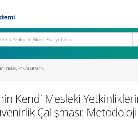
stemi
ILERININ KENDI MESLEKI ...
nin Kendi Mesleki Yetkinlikle
üvenirlik Çalışması: Metodoloj