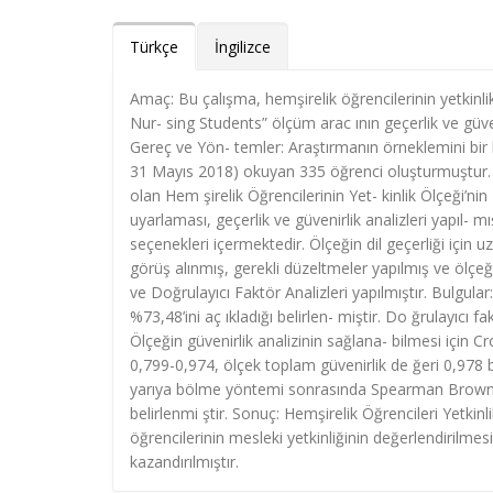
Türkçe
İngilizce
Amaç: Bu çalışma, hemşirelik öğrencilerinin yetkinli
Nur- sing Students” ölçüm arac ının geçerlik ve güve
Gereç ve Yön- temler: Araştırmanın örneklemini bir h
31 Mayıs 2018) okuyan 335 öğrenci oluşturmuştur. 
olan Hem şirelik Öğrencilerinin Yet- kinlik Ölçeği’nin
uyarlaması, geçerlik ve güvenirlik analizleri yapıl- m
seçenekleri içermektedir. Ölçeğin dil geçerliği için
görüş alınmış, gerekli düzeltmeler yapılmış ve ölçeği
ve Doğrulayıcı Faktör Analizleri yapılmıştır. Bulgular
%73,48’ini aç ıkladığı belirlen- miştir. Do ğrulayıcı
Ölçeğin güvenirlik analizinin sağlana- bilmesi için Cr
0,799-0,974, ölçek toplam güvenirlik de ğeri 0,978 b
yarıya bölme yöntemi sonrasında Spearman Brown k
belirlenmi ştir. Sonuç: Hemşirelik Öğrencileri Yetkinli
öğrencilerinin mesleki yetkinliğinin değerlendirilmes
kazandırılmıştır.