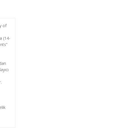
y of
a (14-
nts”
p
ndan
ayıcı
.
i
elik