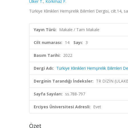
Ülker T.
,
Korkmaz F.
Türkiye Klinikleri Hemşirelik Bilimleri Dergisi, cilt.14,
Yayın Türü:
Makale / Tam Makale
Cilt numarası:
14
Sayı:
3
Basım Tarihi:
2022
Dergi Adı:
Türkiye Klinikleri Hemşirelik Bilimleri De
Derginin Tarandığı İndeksler:
TR DİZİN (ULAK
Sayfa Sayıları:
ss.788-797
Erciyes Üniversitesi Adresli:
Evet
Özet