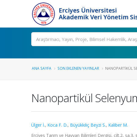
Erciyes Üniversitesi
Akademik Veri Yönetim Si
Ara
ANA SAYFA
SON EKLENEN YAYINLAR
NANOPARTIKÜL SE
Nanopartikül Selenyu
Ülger İ.
,
Koca F. D.
,
Büyükkılıç Beyzi S.
,
Kaliber M.
Erciyes Tarım ve Hayvan Bilimleri Dergisi, cilt.2, sa.3,