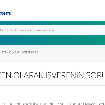
stemi
ETEN OLARAK İŞVERENİN SO...
TEN OLARAK İŞVERENİN SO
rlendirme, DO. DR. DERYA İLİÇ-DOÇ DR. İLKNUR AYDOĞDU KARAASLAN, 