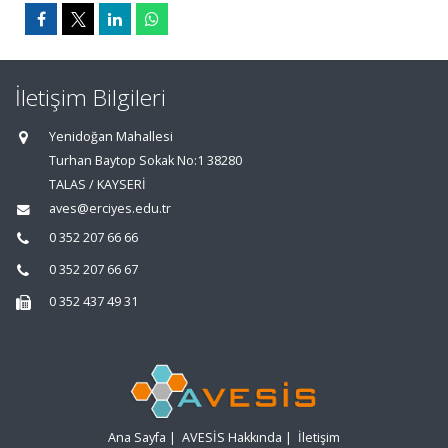
İletişim Bilgileri
Yenidoğan Mahallesi
Turhan Baytop Sokak No:1 38280
TALAS / KAYSERİ
aves@erciyes.edu.tr
0 352 207 66 66
0 352 207 66 67
0 352 437 49 31
Ana Sayfa
|
AVESİS Hakkında
|
İletişim