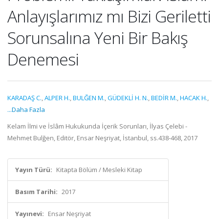
Anlayışlarımız mı Bizi Geriletti
Sorunsalına Yeni Bir Bakış
Denemesi
KARADAŞ C.
,
ALPER H.
,
BULĞEN M.
,
GÜDEKLİ H. N.
,
BEDİR M.
,
HACAK H.
,
...Daha Fazla
Kelam İlmi ve İslâm Hukukunda İçerik Sorunları, İlyas Çelebi -
Mehmet Bulğen, Editör, Ensar Neşriyat, İstanbul, ss.438-468, 2017
Yayın Türü:
Kitapta Bölüm / Mesleki Kitap
Basım Tarihi:
2017
Yayınevi:
Ensar Neşriyat