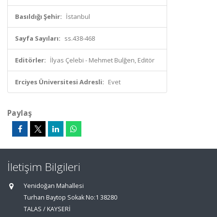
Basıldığı Şehir:
İstanbul
Sayfa Sayıları:
ss.438-468
Editörler:
İlyas Çelebi - Mehmet Bulğen, Editör
Erciyes Üniversitesi Adresli:
Evet
Paylaş
İletişim Bilgileri
Yenidoğan Mahallesi
Turhan Baytop Sokak No:1 38280
TALAS / KAYSERİ