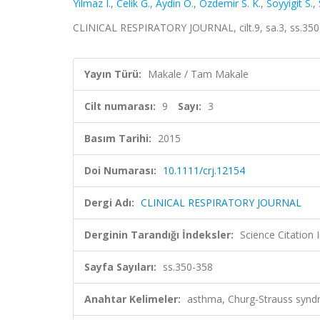
Yilmaz I.
,
Celik G.
,
Aydin O.
,
Ozdemir S. K.
,
Soyyigit S.
,
CLINICAL RESPIRATORY JOURNAL, cilt.9, sa.3, ss.35
Yayın Türü:
Makale / Tam Makale
Cilt numarası:
9
Sayı:
3
Basım Tarihi:
2015
Doi Numarası:
10.1111/crj.12154
Dergi Adı:
CLINICAL RESPIRATORY JOURNAL
Derginin Tarandığı İndeksler:
Science Citation
Sayfa Sayıları:
ss.350-358
Anahtar Kelimeler:
asthma, Churg-Strauss syndro