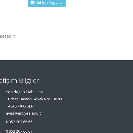
Atıf İçin Kopyala
eases in
letişim Bilgileri
Yenidoğan Mahallesi
Turhan Baytop Sokak No:1 38280
TALAS / KAYSERİ
aves@erciyes.edu.tr
0 352 207 66 66
0 352 207 66 67