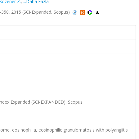
Sozener Z.
,
...Daha Fazla
0-358, 2015 (SCI-Expanded, Scopus)
 Index Expanded (SCI-EXPANDED), Scopus
me, eosinophilia, eosinophilic granulomatosis with polyangiitis