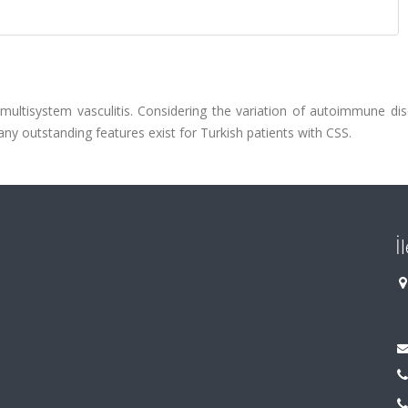
multisystem vasculitis. Considering the variation of autoimmune dis
 any outstanding features exist for Turkish patients with CSS.
İ