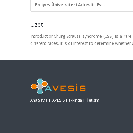
Erciyes Üniversitesi Adresli:
Evet
Özet
IntroductionChurg-Strauss syndrome (CSS) is a rare 
different races, it is of interest to determine whether
Ana Sayfa
|
AVESİS Hakkında
|
İletişim